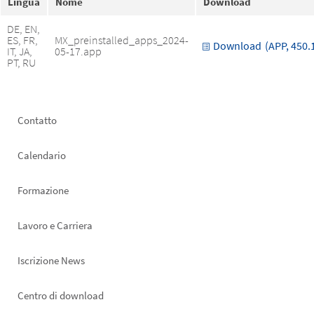
Lingua
Nome
Download
DE, EN,
ES, FR,
MX_preinstalled_apps_2024-
Download
(APP, 450.
IT, JA,
05-17.app
PT, RU
Footer
Contatto
left
Calendario
Formazione
Lavoro e Carriera
Iscrizione News
Footer
Centro di download