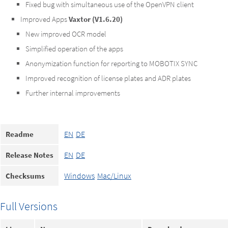
Fixed bug with simultaneous use of the OpenVPN client
Improved Apps
Vaxtor (V1.6.20)
New improved OCR model
Simplified operation of the apps
Anonymization function for reporting to MOBOTIX SYNC
Improved recognition of license plates and ADR plates
Further internal improvements
EN
DE
Readme
EN
DE
Release Notes
Windows
Mac/Linux
Checksums
Full Versions