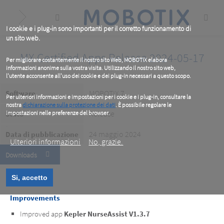
Skip
to
main
content
I cookie e i plug-in sono importanti per il corretto funzionamento di
un sito web.
MX Certified Apps Release 2024-05-17
Per migliorare costantemente il nostro sito Web, MOBOTIX elabora
informazioni anonime sulla vostra visita. Utilizzando il nostro sito web,
l'utente acconsente all'uso dei cookie e dei plug-in necessari a questo scopo.
MOBOTIX 7
Software
Per ulteriori informazioni e impostazioni per i cookie e i plug-in, consultare la
nostra
dichiarazione sulla protezione dei dati
. È possibile regolare le
Release
Stato
impostazioni nelle preferenze del browser.
.
24 maggio 2024
Data di pubblicazione
Ulteriori informazioni
No, grazie.
Downloads
Si, accetto
Improvements
Improved app
Kepler NurseAssist V1.3.7