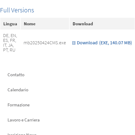
Full Versions
Lingua
Nome
Download
DE, EN,
ES, FR,
mb20250424CMS.exe
Download
(EXE, 140.07 MB)
IT, JA,
PT, RU
Footer
Contatto
left
Calendario
Formazione
Lavoro e Carriera
Iscrizione News