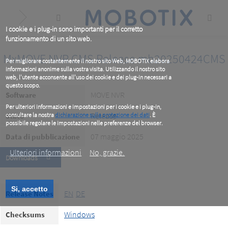
Skip
to
main
content
I cookie e i plug-in sono importanti per il corretto
funzionamento di un sito web.
MxMOVE NVR CMS Release mb20250424CMS
Per migliorare costantemente il nostro sito Web, MOBOTIX elabora
informazioni anonime sulla vostra visita. Utilizzando il nostro sito
web, l'utente acconsente all'uso dei cookie e dei plug-in necessari a
questo scopo.
MOVE NVR
Software
Per ulteriori informazioni e impostazioni per i cookie e i plug-in,
Release
Stato
consultare la nostra
dichiarazione sulla protezione dei dati
. È
possibile regolare le impostazioni nelle preferenze del browser.
.
07 maggio 2025
Data di pubblicazione
Ulteriori informazioni
No, grazie.
Downloads
Si, accetto
EN
DE
Release Notes
Windows
Checksums