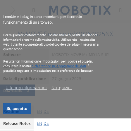
Skip
to
main
content
I cookie e i plug-in sono importanti per il corretto
funzionamento di un sito web.
MxMOVE Release mb20250625NX
Per migliorare costantemente il nostro sito Web, MOBOTIX elabora
informazioni anonime sulla vostra visita. Utilizzando il nostro sito
web, l'utente acconsente all'uso dei cookie e dei plug-in necessari a
questo scopo.
MOBOTIX MOVE Mx-MD1A-5-IR
Software
Per ulteriori informazioni e impostazioni per i cookie e i plug-in,
Release
Stato
consultare la nostra
dichiarazione sulla protezione dei dati
. È
possibile regolare le impostazioni nelle preferenze del browser.
.
27 giugno 2025
Data di pubblicazione
Ulteriori informazioni
No, grazie.
Downloads
Si, accetto
EN
DE
Readme
EN
DE
Release Notes