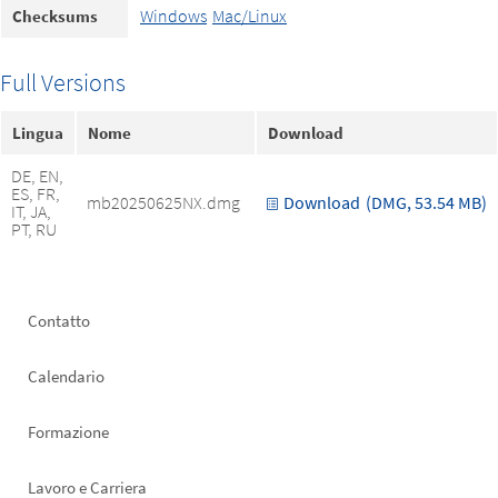
Windows
Mac/Linux
Checksums
Full Versions
Lingua
Nome
Download
DE, EN,
ES, FR,
mb20250625NX.dmg
Download
(DMG, 53.54 MB)
IT, JA,
PT, RU
Footer
Contatto
left
Calendario
Formazione
Lavoro e Carriera