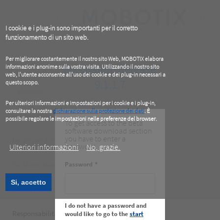
Skip
to
main
content
I cookie e i plug-in sono importanti per il corretto
funzionamento di un sito web.
Per migliorare costantemente il nostro sito Web, MOBOTIX elabora
MX-System Release
Footer
Contatto
informazioni anonime sulla vostra visita. Utilizzando il nostro sito
web, l'utente acconsente all'uso dei cookie e dei plug-in necessari a
left
9.1.1.7
questo scopo.
Calendario
Per ulteriori informazioni e impostazioni per i cookie e i plug-in,
consultare la nostra
dichiarazione sulla protezione dei dati
. È
Formazione
possibile regolare le impostazioni nelle preferenze del browser.
To get access to the beta
.
software download section
you have to enter a
Lavoro e Carriera
password.
Ulteriori informazioni
No, grazie.
Iscrizione News
Password
Si, accetto
Footer
Centro di download
right
I do not have a password and
Responsabilità & Protezione dei Dati
would like to go to the
start