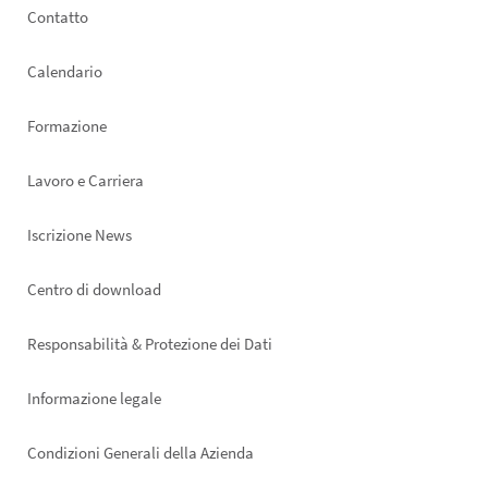
Footer
Contatto
left
Calendario
Formazione
Lavoro e Carriera
Iscrizione News
Footer
Centro di download
right
Responsabilità & Protezione dei Dati
Informazione legale
Condizioni Generali della Azienda