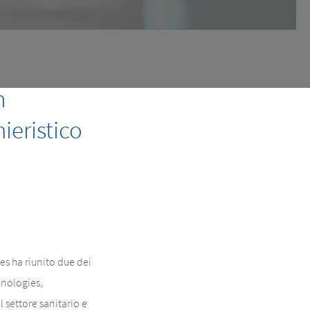
n
ieristico
s ha riunito due dei
hnologies,
 settore sanitario e