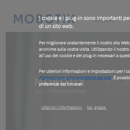
Skip
to
main
Main
content
I cookie e i plug-in sono importanti pe
Soluzioni
di un sito web.
navigation
Per migliorare costantemente il nostro sito We
anonime sulla vostra visita. Utilizzando il nostr
all'uso dei cookie e dei plug-in necessari a ques
Per ulteriori informazioni e impostazioni per i co
dichiarazione sulla protezione dei dati
. È possib
preferenze del browser.
.
Ulteriori informazioni
No, grazie.