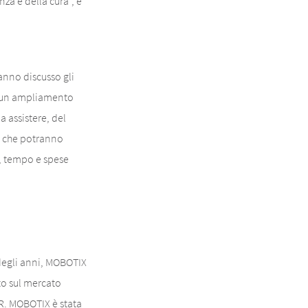
za e della cura", è
anno discusso gli
er un ampliamento
 assistere, del
no che potranno
a, tempo e spese
 degli anni, MOBOTIX
to sul mercato
PR. MOBOTIX è stata