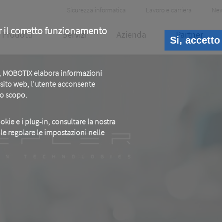
Header
Sicurezza informatica
Lavoro e carriera
Ne
Meta
r il corretto funzionamento
Prodotti
Servizi
Azienda
Partner
Si, accetto
b, MOBOTIX elabora informazioni
o sito web, l'utente acconsente
to scopo.
okie e i plug-in, consultare la nostra
ile regolare le impostazioni nelle