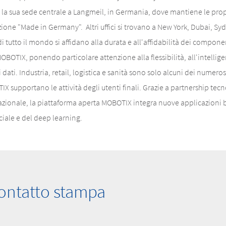
 la sua sede centrale a Langmeil, in Germania, dove mantiene le propri
ione "Made in Germany". Altri uffici si trovano a New York, Dubai, Syd
 di tutto il mondo si affidano alla durata e all'affidabilità dei compon
OBOTIX, ponendo particolare attenzione alla flessibilità, all'intellige
ati. Industria, retail, logistica e sanità sono solo alcuni dei numerosi 
IX supportano le attività degli utenti finali. Grazie a partnership te
nazionale, la piattaforma aperta MOBOTIX integra nuove applicazioni b
iciale e del deep learning.
ontatto stampa