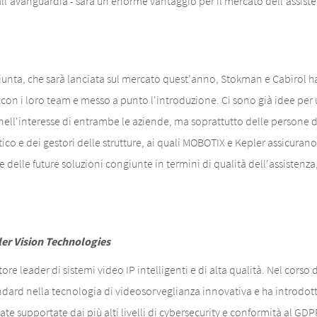
l'avanguardia - sarà un enorme vantaggio per il mercato dell'assisten
iunta, che sarà lanciata sul mercato quest'anno, Stokman e Cabirol h
ci con i loro team e messo a punto l'introduzione. Ci sono già idee p
nell'interesse di entrambe le aziende, ma soprattutto delle persone da
tico e dei gestori delle strutture, ai quali MOBOTIX e Kepler assicura
e delle future soluzioni congiunte in termini di qualità dell'assistenz
ler Vision Technologies
e leader di sistemi video IP intelligenti e di alta qualità. Nel corso
andard nella tecnologia di videosorveglianza innovativa e ha introdot
ate supportate dai più alti livelli di cybersecurity e conformità al GD