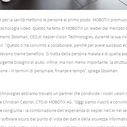
 per la sanità mettono le persone al primo posto. MOBOTIX promuove 
tecnologia video. Questo ha fatto di MOBOTIX un leader del mercato d
 Harro Stokman, CEO di Kepler Vision Technologies, durante la sua visi
. "Questo ci ha convinto a collaborare, perché per avere successo e
devono trarne beneficio. Si tratta della persona malata e di quella as
rgente bisogno di aiuto. Infine, ma non meno importante, la struttur
ione - in termini di personale, finanze e tempo", spiega Stokman.
chnologies abbiamo trovato un partner che condivide i nostri valori n
ge Christian Cabirol, CTO di MOBOTIX AG. "Oggi siamo riusciti a convin
e congiunta - la combinazione dell'esperienza di Kepler nell'AI nel se
software sicuro dal punto di vista dei dati e della sicurezza informat