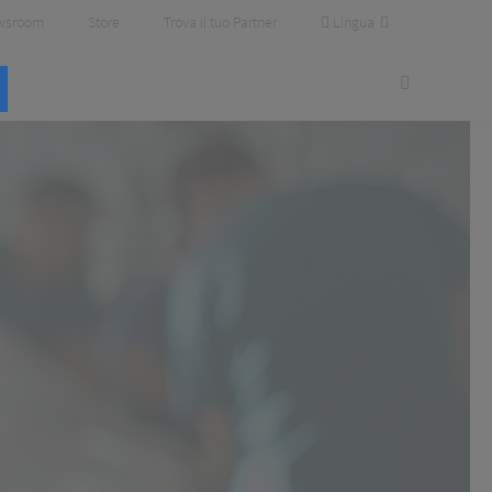
Lingua
wsroom
Store
Trova il tuo Partner