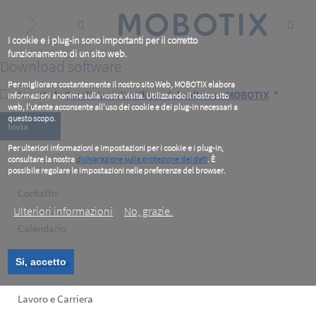
Skip
to
main
content
I cookie e i plug-in sono importanti per il corretto
funzionamento di un sito web.
Download software
Per migliorare costantemente il nostro sito Web, MOBOTIX elabora
Accetto le
Condizioni di utilizzo del software MOBOTIX
*
informazioni anonime sulla vostra visita. Utilizzando il nostro sito
web, l'utente acconsente all'uso dei cookie e dei plug-in necessari a
questo scopo.
Per ulteriori informazioni e impostazioni per i cookie e i plug-in,
consultare la nostra
dichiarazione sulla protezione dei dati
. È
possibile regolare le impostazioni nelle preferenze del browser.
.
Footer
Contatto
Ulteriori informazioni
No, grazie.
left
Calendario
Si, accetto
Formazione
Lavoro e Carriera