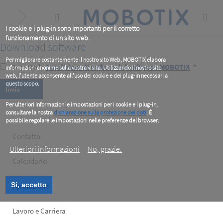
Skip
to
main
content
I cookie e i plug-in sono importanti per il corretto
funzionamento di un sito web.
Download software
Per migliorare costantemente il nostro sito Web, MOBOTIX elabora
Accetto le
Condizioni di utilizzo del software MOBOTIX
*
informazioni anonime sulla vostra visita. Utilizzando il nostro sito
web, l'utente acconsente all'uso dei cookie e dei plug-in necessari a
questo scopo.
Per ulteriori informazioni e impostazioni per i cookie e i plug-in,
consultare la nostra
dichiarazione sulla protezione dei dati
. È
possibile regolare le impostazioni nelle preferenze del browser.
.
Footer
Contatto
Ulteriori informazioni
No, grazie.
left
Calendario
Si, accetto
Formazione
Lavoro e Carriera