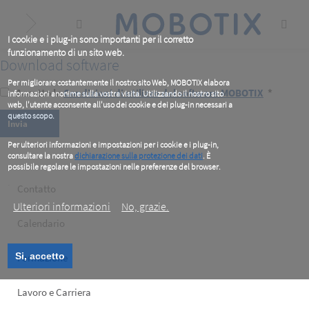
Skip
to
main
content
I cookie e i plug-in sono importanti per il corretto
funzionamento di un sito web.
Download software
Per migliorare costantemente il nostro sito Web, MOBOTIX elabora
Accetto le
Condizioni di utilizzo del software MOBOTIX
*
informazioni anonime sulla vostra visita. Utilizzando il nostro sito
web, l'utente acconsente all'uso dei cookie e dei plug-in necessari a
questo scopo.
Per ulteriori informazioni e impostazioni per i cookie e i plug-in,
consultare la nostra
dichiarazione sulla protezione dei dati
. È
possibile regolare le impostazioni nelle preferenze del browser.
.
Footer
Contatto
Ulteriori informazioni
No, grazie.
left
Calendario
Si, accetto
Formazione
Lavoro e Carriera