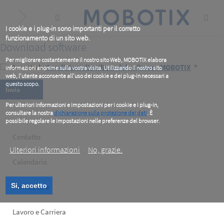
Skip
to
main
content
I cookie e i plug-in sono importanti per il corretto
funzionamento di un sito web.
Download software
Per migliorare costantemente il nostro sito Web, MOBOTIX elabora
Accetto le
Condizioni di utilizzo del software MOBOTIX
*
informazioni anonime sulla vostra visita. Utilizzando il nostro sito
web, l'utente acconsente all'uso dei cookie e dei plug-in necessari a
questo scopo.
Per ulteriori informazioni e impostazioni per i cookie e i plug-in,
consultare la nostra
dichiarazione sulla protezione dei dati
. È
possibile regolare le impostazioni nelle preferenze del browser.
.
Footer
Contatto
Ulteriori informazioni
No, grazie.
left
Calendario
Si, accetto
Formazione
Lavoro e Carriera