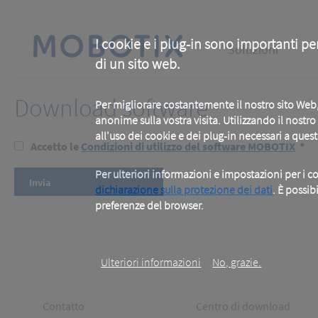
Skip
to
main
Main
content
I cookie e i plug-in sono importanti pe
Soluzioni
di un sito web.
navigation
Download software
Per migliorare costantemente il nostro sito We
anonime sulla vostra visita. Utilizzando il nostr
all'uso dei cookie e dei plug-in necessari a ques
Accetto le
Condizioni di utilizzo del software MOBOTIX
*
Per ulteriori informazioni e impostazioni per i co
dichiarazione sulla protezione dei dati
. È possib
preferenze del browser.
.
Ulteriori informazioni
No, grazie.
Footer
Footer
Contatto
Centro di download