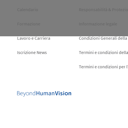
left
right
Calendario
Responsabilità & Protezio
Formazione
Informazione legale
Lavoro e Carriera
Condizioni Generali della
Iscrizione News
Termini e condizioni dell
Termini e condizioni per 