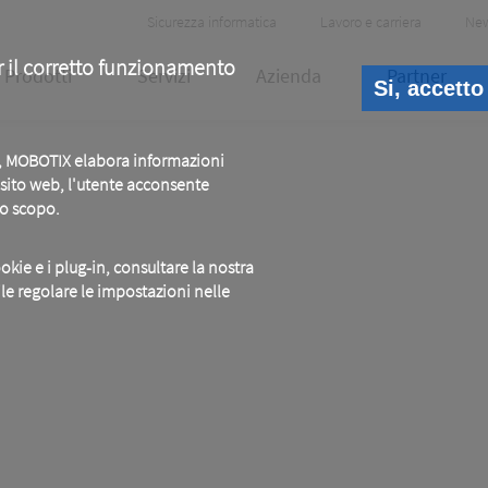
Header
Sicurezza informatica
Lavoro e carriera
Ne
Meta
r il corretto funzionamento
Prodotti
Servizi
Azienda
Partner
Si, accetto
b, MOBOTIX elabora informazioni
o sito web, l'utente acconsente
to scopo.
okie e i plug-in, consultare la nostra
ile regolare le impostazioni nelle