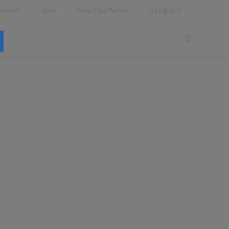
Lingua
wsroom
Store
Trova il tuo Partner