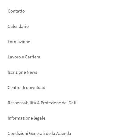
Footer
Contatto
left
Calendario
Formazione
Lavoro e Carriera
Iscrizione News
Footer
Centro di download
right
Responsabilità & Protezione dei Dati
Informazione legale
Condizioni Generali della Azienda