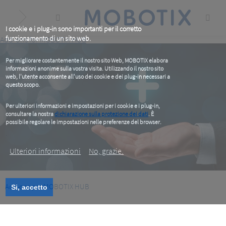
Skip
to
main
content
I cookie e i plug-in sono importanti per il corretto
funzionamento di un sito web.
Add-ons for MOBOTIX HUB
Per migliorare costantemente il nostro sito Web, MOBOTIX elabora
informazioni anonime sulla vostra visita. Utilizzando il nostro sito
web, l'utente acconsente all'uso dei cookie e dei plug-in necessari a
questo scopo.
Per ulteriori informazioni e impostazioni per i cookie e i plug-in,
consultare la nostra
dichiarazione sulla protezione dei dati
. È
possibile regolare le impostazioni nelle preferenze del browser.
.
Ulteriori informazioni
No, grazie.
Add-ons per MOBOTIX HUB
Si, accetto