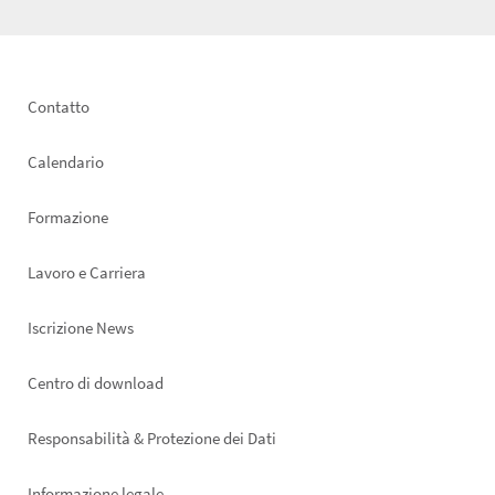
Footer
Contatto
left
Calendario
Formazione
Lavoro e Carriera
Iscrizione News
Footer
Centro di download
right
Responsabilità & Protezione dei Dati
Informazione legale