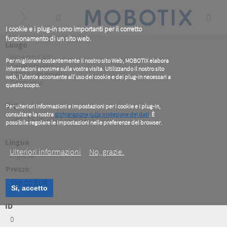
Skip
to
main
content
I cookie e i plug-in sono importanti per il corretto
funzionamento di un sito web.
Luogo
MOBOTIX AG
Per migliorare costantemente il nostro sito Web, MOBOTIX elabora
Kaiserstrasse
informazioni anonime sulla vostra visita. Utilizzando il nostro sito
67722
Langmeil
web, l'utente acconsente all'uso dei cookie e dei plug-in necessari a
Germania
questo scopo.
Da/A
Per ulteriori informazioni e impostazioni per i cookie e i plug-in,
consultare la nostra
dichiarazione sulla protezione dei dati
. È
Ven, 23.06.2023 - 08:30 -17:00
possibile regolare le impostazioni nelle preferenze del browser.
.
Lingua
Ulteriori informazioni
No, grazie.
Inglese
Prezzo
199.00 EUR
Si, accetto
ID
0