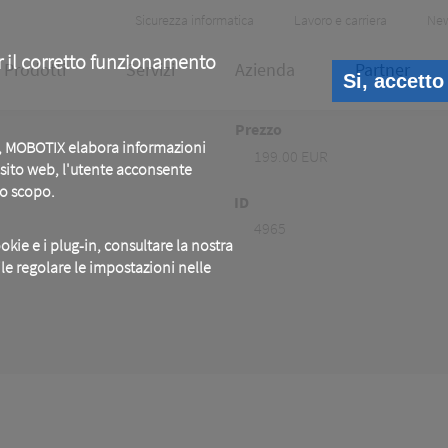
Header
Sicurezza informatica
Lavoro e carriera
Ne
Meta
r il corretto funzionamento
Prodotti
Servizi
Azienda
Partner
Si, accetto
Prezzo
b, MOBOTIX elabora informazioni
199.00 EUR
o sito web, l'utente acconsente
to scopo.
ID
4965
okie e i plug-in, consultare la nostra
ile regolare le impostazioni nelle