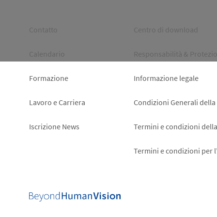
Footer
Footer
Contatto
Centro di download
left
right
Calendario
Responsabilità & Protezio
Formazione
Informazione legale
Lavoro e Carriera
Condizioni Generali della
Iscrizione News
Termini e condizioni dell
Termini e condizioni per 