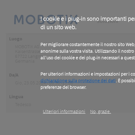
Skip
to
main
Main
content
I cookie e i plug-in sono importanti pe
Soluzioni
di un sito web.
navigation
Luogo
Per migliorare costantemente il nostro sito We
MOBOTIX AG
anonime sulla vostra visita. Utilizzando il nostr
Kaiserstrasse 1
67722
Langmeil
all'uso dei cookie e dei plug-in necessari a ques
Germania
Per ulteriori informazioni e impostazioni per i co
Da/A
dichiarazione sulla protezione dei dati
. È possib
Gio, 23.05.2024 - 08:30 -17:00
preferenze del browser.
.
Lingua
Tedesco
Ulteriori informazioni
No, grazie.