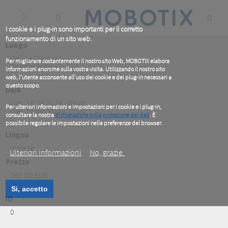
Skip
to
main
content
I cookie e i plug-in sono importanti per il corretto
funzionamento di un sito web.
Luogo
Online Training
Per migliorare costantemente il nostro sito Web, MOBOTIX elabora
Regno Unito
informazioni anonime sulla vostra visita. Utilizzando il nostro sito
web, l'utente acconsente all'uso dei cookie e dei plug-in necessari a
questo scopo.
Da/A
Lun, 16.09.2024 - 09:00
Per ulteriori informazioni e impostazioni per i cookie e i plug-in,
Tue, 17.09.2024 - 17:00
consultare la nostra
dichiarazione sulla protezione dei dati
. È
possibile regolare le impostazioni nelle preferenze del browser.
.
Lingua
Inglese
Ulteriori informazioni
No, grazie.
Prezzo
260.00 EUR
Si, accetto
ID
0