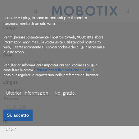
Skip
to
main
content
I cookie e i plug-in sono importanti per il corretto
funzionamento di un sito web.
Luogo
Online Training in Deutsch
Per migliorare costantemente il nostro sito Web, MOBOTIX elabora
Germania
informazioni anonime sulla vostra visita. Utilizzando il nostro sito
web, l'utente acconsente all'uso dei cookie e dei plug-in necessari a
questo scopo.
Da/A
Lun, 03.11.2025 - 09:30
Per ulteriori informazioni e impostazioni per i cookie e i plug-in,
Fri, 14.11.2025 - 17:00
consultare la nostra
dichiarazione sulla protezione dei dati
. È
possibile regolare le impostazioni nelle preferenze del browser.
.
Lingua
Tedesco
Ulteriori informazioni
No, grazie.
Prezzo
99.00 EUR
Si, accetto
ID
5137