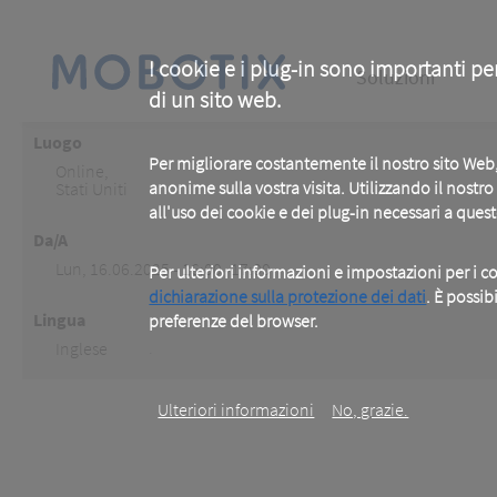
Skip
to
main
Main
content
I cookie e i plug-in sono importanti pe
Soluzioni
di un sito web.
navigation
Luogo
Per migliorare costantemente il nostro sito We
Online
,
anonime sulla vostra visita. Utilizzando il nostr
Stati Uniti
all'uso dei cookie e dei plug-in necessari a ques
Da/A
Lun, 16.06.2025 - 16:00 -17:00
Per ulteriori informazioni e impostazioni per i co
dichiarazione sulla protezione dei dati
. È possib
Lingua
preferenze del browser.
.
Inglese
Ulteriori informazioni
No, grazie.