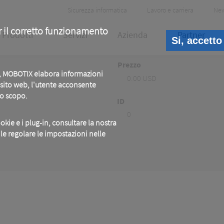
Header
Sicurezza informatica
Lavoro e carriera
Ne
Meta
r il corretto funzionamento
Prodotti
Servizi
Azienda
Partner
Si, accetto
Prezzo
b, MOBOTIX elabora informazioni
0.00 USD
o sito web, l'utente acconsente
to scopo.
ID
0
okie e i plug-in, consultare la nostra
ile regolare le impostazioni nelle