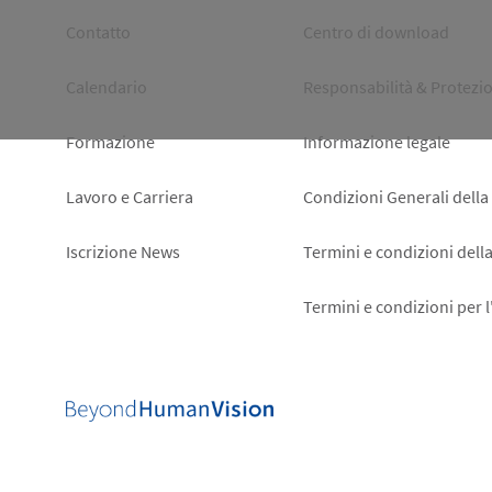
Footer
Footer
Contatto
Centro di download
left
right
Calendario
Responsabilità & Protezio
Formazione
Informazione legale
Lavoro e Carriera
Condizioni Generali della
Iscrizione News
Termini e condizioni dell
Termini e condizioni per 