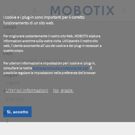
Skip
to
main
content
I cookie e i plug-in sono importanti per il corretto
funzionamento di un sito web.
Luogo
Online
,
Per migliorare costantemente il nostro sito Web, MOBOTIX elabora
Stati Uniti
informazioni anonime sulla vostra visita. Utilizzando il nostro sito
web, l'utente acconsente all'uso dei cookie e dei plug-in necessari a
questo scopo.
Da/A
Lun, 15.09.2025 - 16:00 -17:00
Per ulteriori informazioni e impostazioni per i cookie e i plug-in,
consultare la nostra
dichiarazione sulla protezione dei dati
. È
possibile regolare le impostazioni nelle preferenze del browser.
Lingua
.
Inglese
Ulteriori informazioni
No, grazie.
Prezzo
0.00 USD
Si, accetto
ID
0