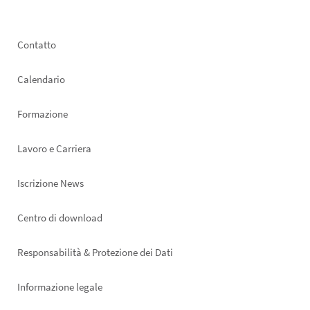
Footer
Contatto
left
Calendario
Formazione
Lavoro e Carriera
Iscrizione News
Footer
Centro di download
right
Responsabilità & Protezione dei Dati
Informazione legale