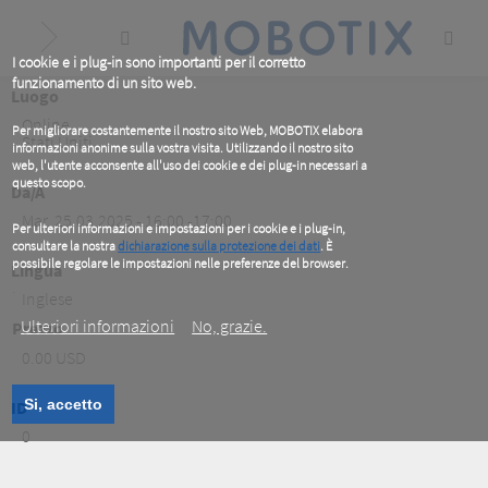
Skip
to
main
content
I cookie e i plug-in sono importanti per il corretto
funzionamento di un sito web.
Luogo
Online
,
Per migliorare costantemente il nostro sito Web, MOBOTIX elabora
Stati Uniti
informazioni anonime sulla vostra visita. Utilizzando il nostro sito
web, l'utente acconsente all'uso dei cookie e dei plug-in necessari a
questo scopo.
Da/A
Mar, 25.03.2025 - 16:00 -17:00
Per ulteriori informazioni e impostazioni per i cookie e i plug-in,
consultare la nostra
dichiarazione sulla protezione dei dati
. È
possibile regolare le impostazioni nelle preferenze del browser.
Lingua
.
Inglese
Ulteriori informazioni
No, grazie.
Prezzo
0.00 USD
Si, accetto
ID
0