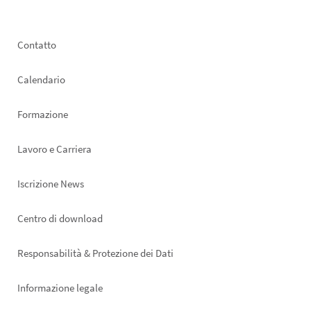
Footer
Contatto
left
Calendario
Formazione
Lavoro e Carriera
Iscrizione News
Footer
Centro di download
right
Responsabilità & Protezione dei Dati
Informazione legale