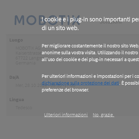
Skip
to
main
Main
content
I cookie e i plug-in sono importanti pe
Soluzioni
di un sito web.
navigation
Luogo
Per migliorare costantemente il nostro sito We
MOBOTIX AG
anonime sulla vostra visita. Utilizzando il nostr
Kaiserstrasse
67722
Langmeil
all'uso dei cookie e dei plug-in necessari a ques
Germania
Per ulteriori informazioni e impostazioni per i co
Da/A
dichiarazione sulla protezione dei dati
. È possib
Mer, 28.10.2026 - 08:30 -17:00
preferenze del browser.
.
Lingua
Tedesco
Ulteriori informazioni
No, grazie.