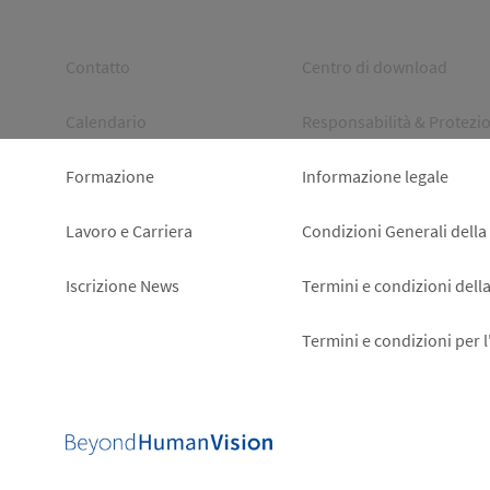
Footer
Footer
Contatto
Centro di download
left
right
Calendario
Responsabilità & Protezio
Formazione
Informazione legale
Lavoro e Carriera
Condizioni Generali della
Iscrizione News
Termini e condizioni dell
Termini e condizioni per 