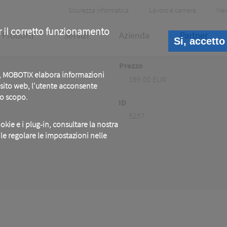
Header
Sicurezza informatica
Lavoro e carriera
Ne
Meta
r il corretto funzionamento
Prodotti
Servizi
Azienda
Partner
Si, accetto
Prezzo
b, MOBOTIX elabora informazioni
199.00 EUR
o sito web, l'utente acconsente
to scopo.
ID
5257
okie e i plug-in, consultare la nostra
ile regolare le impostazioni nelle