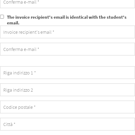
The invoice recipient's email is identical with the student's
The
email.
invoice
recipient's
email
is
identical
with
the
student's
email.