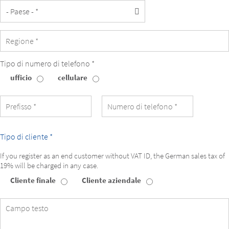
Tipo di numero di telefono *
ufficio
cellulare
Tipo
di
numero
di
telefono
Tipo di cliente *
If you register as an end customer without VAT ID, the German sales tax of
19% will be charged in any case.
Cliente finale
Cliente aziendale
Tipo
di
cliente
Campo
testo