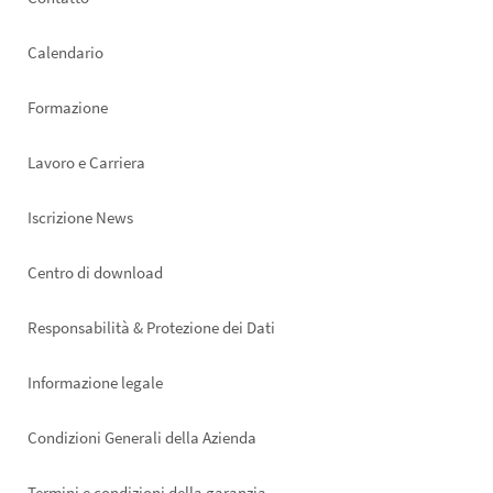
Footer
left
Calendario
Formazione
Lavoro e Carriera
Iscrizione News
Footer
Centro di download
right
Responsabilità & Protezione dei Dati
Informazione legale
Condizioni Generali della Azienda
Termini e condizioni della garanzia