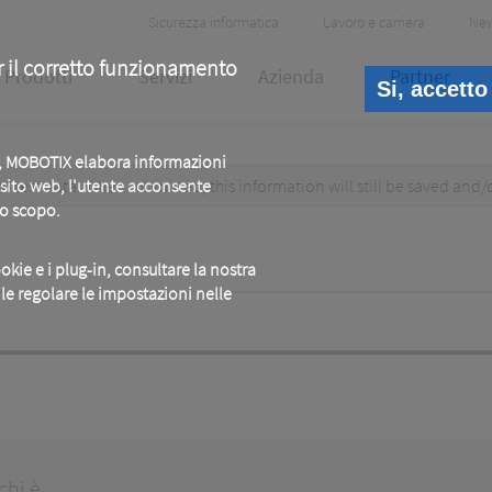
Header
Sicurezza informatica
Lavoro e carriera
Ne
Meta
r il corretto funzionamento
Prodotti
Servizi
Azienda
Partner
Si, accetto
b, MOBOTIX elabora informazioni
test data. When submitted, this information
o sito web, l'utente acconsente
will still be saved
and/
to scopo.
okie e i plug-in, consultare la nostra
ile regolare le impostazioni nelle
chi è