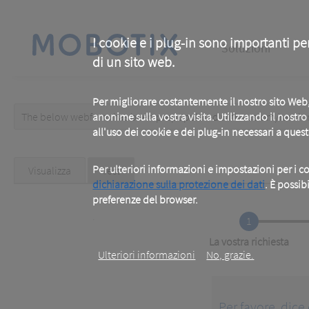
Skip
to
main
Main
content
I cookie e i plug-in sono importanti pe
Soluzioni
di un sito web.
navigation
Per migliorare costantemente il nostro sito We
The below webform has been prepopulated with custom/random 
anonime sulla vostra visita. Utilizzando il nostr
Warning
all'uso dei cookie e dei plug-in necessari a ques
message
Primary
Per ulteriori informazioni e impostazioni per i co
Visualizza
Test
(active
tab)
dichiarazione sulla protezione dei dati
. È possib
tabs
preferenze del browser.
.
1
Current
La vostra richiesta
Ulteriori informazioni
No, grazie.
Per favore, dice 