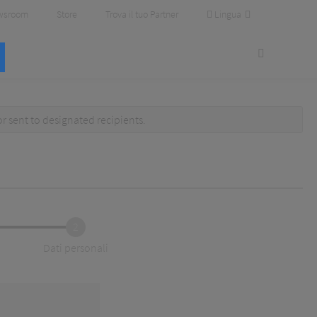
Lingua
wsroom
Store
Trova il tuo Partner
or
sent to designated recipients
.
2
Dati personali