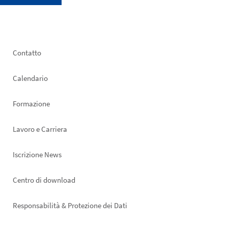
Footer
Contatto
left
Calendario
Formazione
Lavoro e Carriera
Iscrizione News
Footer
Centro di download
right
Responsabilità & Protezione dei Dati