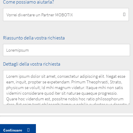
How
Come possiamo aiutarla?
can
we
help
you?
Summary
Riassunto della vostra richiesta
of
your
Request
Details
Dettagli della vostra richiesta
of
your
Request