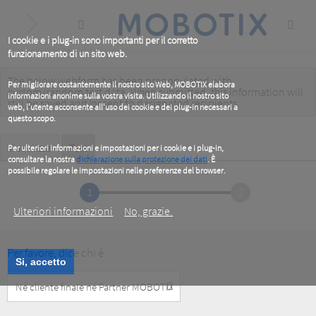
Skip
to
main
content
I cookie e i plug-in sono importanti per il corretto
funzionamento di un sito web.
The below webform has been prepopulated with
Warning
Per migliorare costantemente il nostro sito Web, MOBOTIX elabora
custom/random test data. When submitted, this information
will
informazioni anonime sulla vostra visita. Utilizzando il nostro sito
message
still be saved
and/or
sent to designated recipients
.
web, l'utente acconsente all'uso dei cookie e dei plug-in necessari a
questo scopo.
Primary
Visualizza
Test
(active
Per ulteriori informazioni e impostazioni per i cookie e i plug-in,
tab)
consultare la nostra
dichiarazione sulla protezione dei dati
. È
tabs
possibile regolare le impostazioni nelle preferenze del browser.
.
1
2
Ulteriori informazioni
No, grazie.
Per favore, dice chi è
Si, accetto
Customer
Type