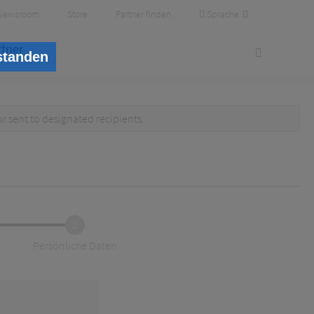
Sprache
Newsroom
Store
Partner finden
rtner
standen
or
sent to designated recipients
.
2
Persönliche Daten