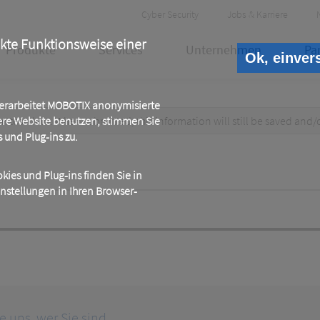
Header
Cyber Security
Jobs & Karriere
Meta
ekte Funktionsweise einer
Produkte
Services
Unternehmen
Pa
Ok, einver
 verarbeitet MOBOTIX anonymisierte
test data. When submitted, this information
ere Website benutzen, stimmen Sie
will still be saved
and/
und Plug-ins zu.
ies und Plug-ins finden Sie in
instellungen in Ihren Browser-
ie uns, wer Sie sind