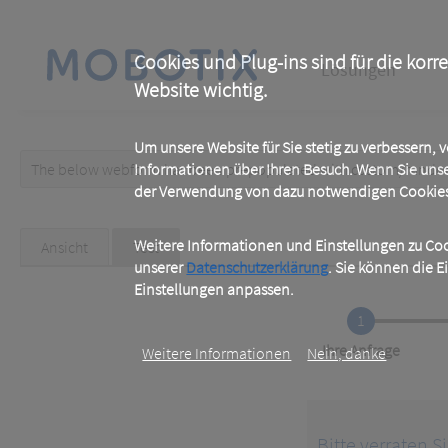
Skip
to
main
Main
content
Cookies und Plug-ins sind für die korr
Lösungen
Website wichtig.
navigation
Um unsere Website für Sie stetig zu verbessern,
The below webform has been prepopulated with custom/random 
Informationen über Ihren Besuch. Wenn Sie uns
Warning
der Verwendung von dazu notwendigen Cookies 
message
Primary
Weitere Informationen und Einstellungen zu Cook
Ansicht
Test
(active
tab)
unserer
Datenschutzerklärung
. Sie können die E
tabs
Einstellungen anpassen.
1
Current
Ihre Anfrage
Weitere Informationen
Nein, danke
Bitte verraten S