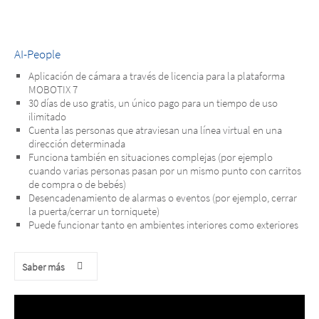
AI-People
Aplicación de cámara a través de licencia para la plataforma
MOBOTIX 7
30 días de uso gratis, un único pago para un tiempo de uso
ilimitado
Cuenta las personas que atraviesan una línea virtual en una
dirección determinada
Funciona también en situaciones complejas (por ejemplo
cuando varias personas pasan por un mismo punto con carritos
de compra o de bebés)
Desencadenamiento de alarmas o eventos (por ejemplo, cerrar
la puerta/cerrar un torniquete)
Puede funcionar tanto en ambientes interiores como exteriores
Saber más