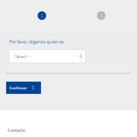
1
2
Por favor, diganos quién es
Customer
Type
Footer
Contacto