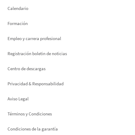
left
Calendario
Formación
Empleo y carrera profesional
Registración boletin de noticias
Footer
Centro de descargas
right
Privacidad & Responsabilidad
Aviso Legal
Términos y Condiciones
Condiciones de la garantía