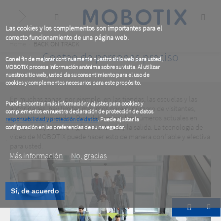
Skip
to
main
content
Las cookies y los complementos son importantes para el
correcto funcionamiento de una página web.
Breadcrumb
Home
BACK ON TRACK
Conteo de personas preciso
Con el fin de mejorar continuamente nuestro sitio web para usted,
MOBOTIX procesa información anónima sobre su visita. Al utilizar
nuestro sitio web, usted da su consentimiento para el uso de
cookies y complementos necesarios para este propósito.
En muchas zonas, por ejemplo, en las tiendas, las escuelas y las
Puede encontrar más información y ajustes para cookies y
autoridades, hay límites máximos para el número de visitantes,
complementos en nuestra declaración de protección de datos
clientes o empleados. Para determinar los números actuales en
responsabilidad y protección de datos
. Puede ajustar la
tiempo real, se debe vigilar la entrada y la salida. La tecnología de
configuración en las preferencias de su navegador.
video de MOBOTIX puede hacer esto de manera confiable y efectiva
.
para usted.
Más información
No, gracias
Sí, de acuerdo