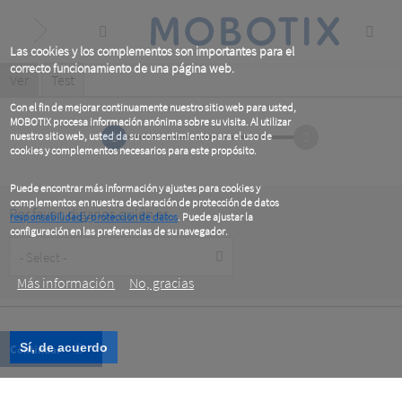
Skip
to
main
content
Las cookies y los complementos son importantes para el
correcto funcionamiento de una página web.
Primary
Ver
(active
Test
tab)
tabs
Con el fin de mejorar continuamente nuestro sitio web para usted,
MOBOTIX procesa información anónima sobre su visita. Al utilizar
1
2
nuestro sitio web, usted da su consentimiento para el uso de
cookies y complementos necesarios para este propósito.
Puede encontrar más información y ajustes para cookies y
complementos en nuestra declaración de protección de datos
Por favor, diganos quién es
responsabilidad y protección de datos
. Puede ajustar la
configuración en las preferencias de su navegador.
Customer
.
Type
Más información
No, gracias
Sí, de acuerdo