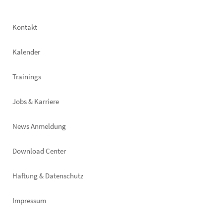
Footer
Kontakt
left
Kalender
Trainings
Jobs & Karriere
News Anmeldung
Footer
Download Center
right
Haftung & Datenschutz
Impressum