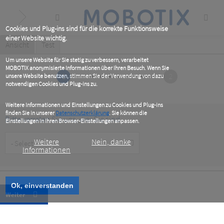
Skip
to
main
content
Cookies und Plug-ins sind für die korrekte Funktionsweise
einer Website wichtig.
Primary
Ansicht
(active
Test
tab)
tabs
Um unsere Website für Sie stetig zu verbessern, verarbeitet
MOBOTIX anonymisierte Informationen über Ihren Besuch. Wenn Sie
1
2
unsere Website benutzen, stimmen Sie der Verwendung von dazu
notwendigen Cookies und Plug-ins zu.
Weitere Informationen und Einstellungen zu Cookies und Plug-ins
finden Sie in unserer
Datenschutzerklärung
. Sie können die
Bitte verraten Sie uns, wer Sie sind
Einstellungen in Ihren Browser-Einstellungen anpassen.
Customer
Weitere
Nein, danke
Type
Informationen
Ok, einverstanden