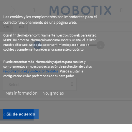
Skip
to
main
content
Las cookies y los complementos son importantes para el
correcto funcionamiento de una página web.
Primary
Ver
(active
Test
tab)
tabs
Con el fin de mejorar continuamente nuestro sitio web para usted,
MOBOTIX procesa información anónima sobre su visita. Al utilizar
1
2
nuestro sitio web, usted da su consentimiento para el uso de
cookies y complementos necesarios para este propósito.
Puede encontrar más información y ajustes para cookies y
complementos en nuestra declaración de protección de datos
Por favor, diganos quién es
responsabilidad y protección de datos
. Puede ajustar la
configuración en las preferencias de su navegador.
Customer
.
Type
Más información
No, gracias
Sí, de acuerdo