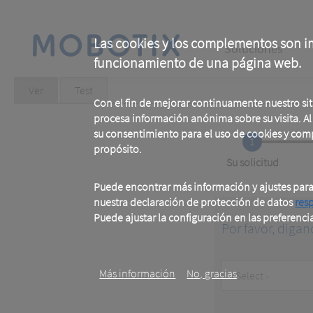
Skip
to
main
Main
content
Las cookies y los complementos son im
Soluciones
funcionamiento de una página web.
navigation
Primary
Ver
(active
Test
tab)
Con el fin de mejorar continuamente nuestro si
tabs
procesa información anónima sobre su visita. Al u
su consentimiento para el uso de cookies y com
1
propósito.
Current
Su solicitud
Puede encontrar más información y ajustes par
nuestra declaración de protección de datos
res
Puede ajustar la configuración en las preferenci
Por favor, digan
.
Customer
Más información
No, gracias
Type