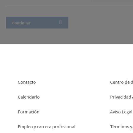
Footer
Foot
Contacto
Centro de 
left
right
Calendario
Privacidad
Formación
Aviso Legal
Empleo y carrera profesional
Términos y