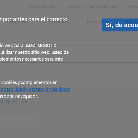
Header
Ciberseguridad
Empleo y carrera profesional
News
Meta
portantes para el correcto
Productos
Servicios
Empresa
Partn
Sí, de acu
tio web para usted, MOBOTIX
tilizar nuestro sitio web, usted da
plementos necesarios para este
a cookies y complementos en
ponsabilidad y protección de datos
.
as de su navegador.
os quién es