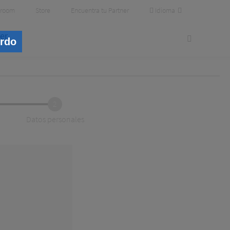
Idioma
room
Store
Encuentra tu Partner
er
erdo
2
Datos personales