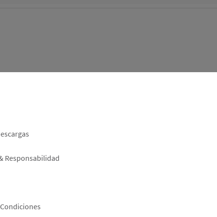
er
descargas
 & Responsabilidad
 Condiciones