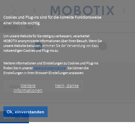
Skip
to
main
content
Cookies und Plug-ins sind für die korrekte Funktionsweise
einer Website wichtig.
Primary
Ansicht
(active
Test
tab)
tabs
Um unsere Website für Sie stetig zu verbessern, verarbeitet
MOBOTIX anonymisierte Informationen über Ihren Besuch. Wenn Sie
1
2
unsere Website benutzen, stimmen Sie der Verwendung von dazu
notwendigen Cookies und Plug-ins zu.
Weitere Informationen und Einstellungen zu Cookies und Plug-ins
finden Sie in unserer
Datenschutzerklärung
. Sie können die
Bitte verraten Sie uns, wer Sie sind
Einstellungen in Ihren Browser-Einstellungen anpassen.
Customer
Weitere
Nein, danke
Type
Informationen
Ok, einverstanden