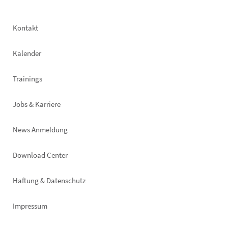
Footer
Kontakt
left
Kalender
Trainings
Jobs & Karriere
News Anmeldung
Footer
Download Center
right
Haftung & Datenschutz
Impressum