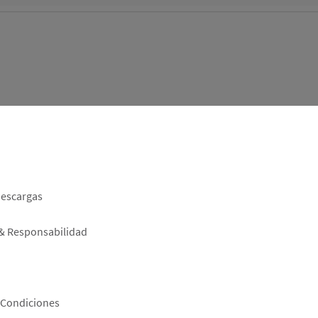
er
descargas
 & Responsabilidad
 Condiciones