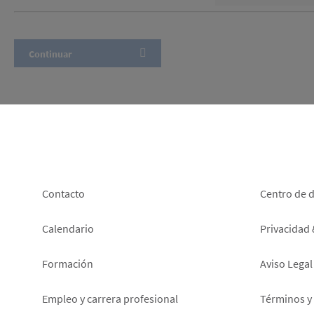
Footer
Foot
Contacto
Centro de 
left
right
Calendario
Privacidad
Formación
Aviso Legal
Empleo y carrera profesional
Términos y