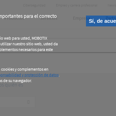
Header
Ciberseguridad
Empleo y carrera profesional
News
Meta
portantes para el correcto
Productos
Servicios
Empresa
Partn
Sí, de acu
tio web para usted, MOBOTIX
tilizar nuestro sitio web, usted da
plementos necesarios para este
a cookies y complementos en
ponsabilidad y protección de datos
.
as de su navegador.
os quién es