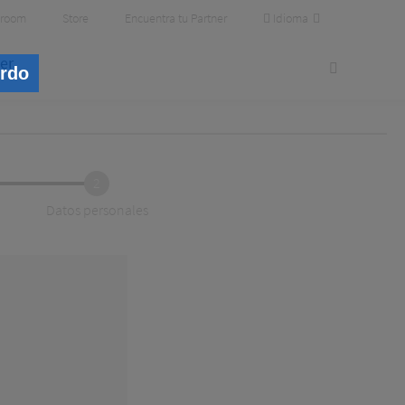
Idioma
room
Store
Encuentra tu Partner
er
erdo
2
Datos personales