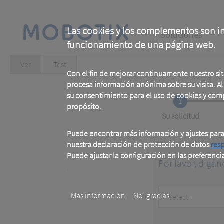
Skip
to
main
Main
content
Las cookies y los complementos son im
Soluciones
funcionamiento de una página web.
navigation
Primary
Ver
(active
Test
tab)
Con el fin de mejorar continuamente nuestro si
tabs
procesa información anónima sobre su visita. Al u
su consentimiento para el uso de cookies y com
1
propósito.
Current
Su solicitud
Puede encontrar más información y ajustes par
nuestra declaración de protección de datos
res
Puede ajustar la configuración en las preferenci
Por favor, digan
.
Customer
Más información
No, gracias
Type