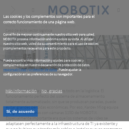
Skip
to
main
content
Las cookies y los complementos son importantes para el
correcto funcionamiento de una página web.
Breadcrumb
Home
Soluciones
Logística y transporte
Caso de éxito sector logística
Con el fin de mejorar continuamente nuestro sitio web para usted,
MOBOTIX procesa información anónima sobre su visita. Al utilizar
nuestro sitio web, usted da su consentimiento para el uso de cookies
y complementos necesarios para este propósito.
Puede encontrar más información y ajustes para cookies y
complementos en nuestra declaración de protección de datos
responsabilidad y protección de datos
. Puede ajustar la
configuración en las preferencias de su navegador.
.
Más información
Una entrega rápida y puntual lo es todo en la logística. El
No, gracias
funcionamiento perfecto del sistema de almacenamiento
totalmente automatizado, sin que se produzcan paradas, puede
evitar grandes pérdidas económicas. Por eso, Kardex Mlog equipa
Sí, de acuerdo
sus grúas apiladoras con cámaras S15D de MOBOTIX.
Especialmente importante era que los sistemas de vídeo se
adaptasen perfectamente a la infraestructura de TI ya existente y
que no hubiera que tender más cables o instalar nuevos programas.