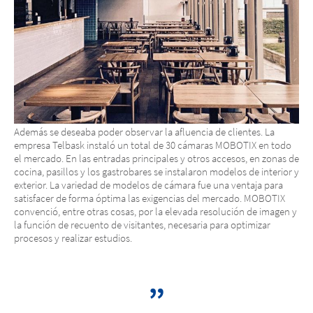
Además se deseaba poder observar la afluencia de clientes. La
empresa Telbask instaló un total de 30 cámaras MOBOTIX en todo
el mercado. En las entradas principales y otros accesos, en zonas de
cocina, pasillos y los gastrobares se instalaron modelos de interior y
exterior. La variedad de modelos de cámara fue una ventaja para
satisfacer de forma óptima las exigencias del mercado. MOBOTIX
convenció, entre otras cosas, por la elevada resolución de imagen y
la función de recuento de visitantes, necesaria para optimizar
procesos y realizar estudios.