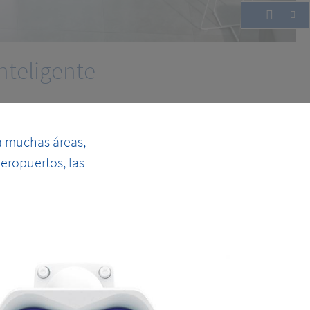
nteligente
a muchas áreas,
aeropuertos, las