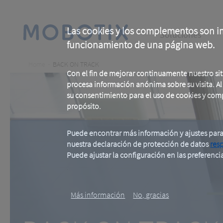
Skip
to
main
Main
content
Las cookies y los complementos son im
Soluciones
funcionamiento de una página web.
navigation
Breadcrumb
Home
BACK ON TRACK
Con el fin de mejorar continuamente nuestro si
procesa información anónima sobre su visita. Al u
su consentimiento para el uso de cookies y com
propósito.
Puede encontrar más información y ajustes par
nuestra declaración de protección de datos
res
BACK ON TRAC
Puede ajustar la configuración en las preferenci
.
Más información
No, gracias
Conteo de personas precis