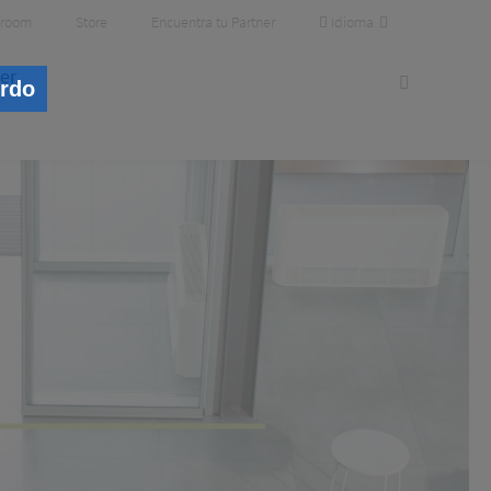
Idioma
room
Store
Encuentra tu Partner
er
erdo