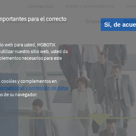
Header
Ciberseguridad
Empleo y carrera profesional
News
Meta
portantes para el correcto
Productos
Servicios
Empresa
Partn
Sí, de acu
tio web para usted, MOBOTIX
tilizar nuestro sitio web, usted da
plementos necesarios para este
a cookies y complementos en
ponsabilidad y protección de datos
.
K
as de su navegador.
o