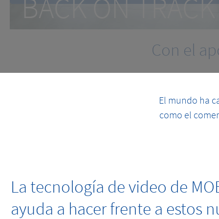
BACK ON TRAC
Conteo de personas preciso
Con el ap
El mundo ha ca
como el comerci
La tecnología de video de MO
ayuda a hacer frente a estos 