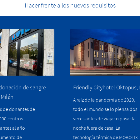
Hacer frente a los nuevos requisitos
donación de sangre
Friendly Cityhotel Oktopus,
 Milán
A raíz de la pandemia de 2020,
es de donantes de
todo el mundo se lo piensa dos
000 centros
veces antes de viajar o pasar la
antes al año
noche fuera de casa. La
 aumento de
tecnología térmica de MOBOTIX