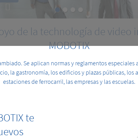
K
oyo de la technología de video i
MOBOTIX
mbiado. Se aplican normas y reglamentos especiales 
o, la gastronomía, los edificios y plazas públicas, los 
estaciones de ferrocarril, las empresas y las escuelas.
BOTIX te
nuevos