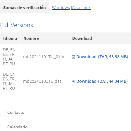
Windows
Mac/Linux
Sumas de verificación
Full Versions
Idioma
Nombre
Download
DE, EN,
ES, FR,
mb20241101TU_0.tar
Download
(TAR, 43.98 MB)
IT, JA,
PT, RU
DE, EN,
ES, FR,
mb20241101TU.dat
Download
(DAT, 44.34 MB)
IT, JA,
PT, RU
Footer
Contacto
left
Calendario