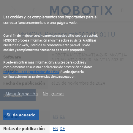
Skip
to
main
content
Las cookies y los complementos son importantes para el
correcto funcionamiento de una página web.
MxMOVE Release mb20241101TU
Con el fin de mejorar continuamente nuestro sitio web para usted,
MOBOTIX procesa información anónima sobre su visita. Al utilizar
nuestro sitio web, usted da su consentimiento para el uso de
cookies y complementos necesarios para este propósito.
MOBOTIX MOVE Mx-VT1A-2-IR, Mx-VT1A-
Software
5-IR, Mx-VT1A-203-IR, Mx-VT1A-503-IR
Puede encontrar más información y ajustes para cookies y
complementos en nuestra declaración de protección de datos
Release
Estado
responsabilidad y protección de datos
. Puede ajustar la
configuración en las preferencias de su navegador.
.
el 29 de noviembre de 2024
Fecha de publicación
Más información
No, gracias
Downloads
Sí, de acuerdo
EN
DE
Readme
EN
DE
Notas de publicación