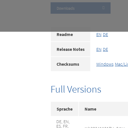
Downloads
Readme
EN
DE
Release Notes
EN
DE
Checksums
Windows
Mac/Li
Full Versions
Sprache
Name
DE, EN,
ES, FR,