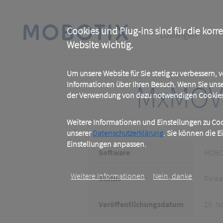
Skip
to
main
Main
content
Cookies und Plug-ins sind für die korr
Lösungen
Website wichtig.
navigation
Um unsere Website für Sie stetig zu verbessern,
MxMOV
Informationen über Ihren Besuch. Wenn Sie uns
der Verwendung von dazu notwendigen Cookies 
Weitere Informationen und Einstellungen zu Cook
unserer
Datenschutzerklärung
. Sie können die E
Einstellungen anpassen.
Software
MOBOT
Weitere Informationen
Nein, danke
Status
Relea
Veröffentlichungsdatum
29. N