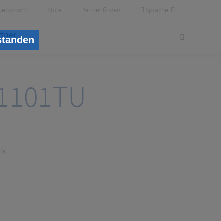
Sprache
Newsroom
Store
Partner finden
rtner
standen
1101TU
IR