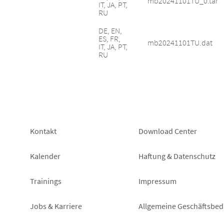
mb20241101TU_0.tar
IT, JA, PT,
RU
DE, EN,
ES, FR,
mb20241101TU.dat
IT, JA, PT,
RU
Footer
Footer
Kontakt
Download Center
left
right
Kalender
Haftung & Datenschutz
Trainings
Impressum
Jobs & Karriere
Allgemeine Geschäftsbe