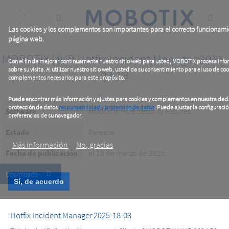
Skip
to
main
content
Las cookies y los complementos son importantes para el correcto funcionam
página web.
MOBOTIX HUB Hotfix Incident Manager 2025-
Con el fin de mejorar continuamente nuestro sitio web para usted, MOBOTIX procesa in
sobre su visita. Al utilizar nuestro sitio web, usted da su consentimiento para el uso de coo
03-18
complementos necesarios para este propósito.
Puede encontrar más información y ajustes para cookies y complementos en nuestra decl
protección de datos
responsabilidad y protección de datos
. Puede ajustar la configuració
MOBOTIX HUB Security Patches
Software
preferencias de su navegador.
.
Release
Estado
Más información
No, gracias
el 18 de marzo de 2025
Fecha de publicación
Downloads
Sí, de acuerdo
Hotfix Incident Manager 2025-18-03