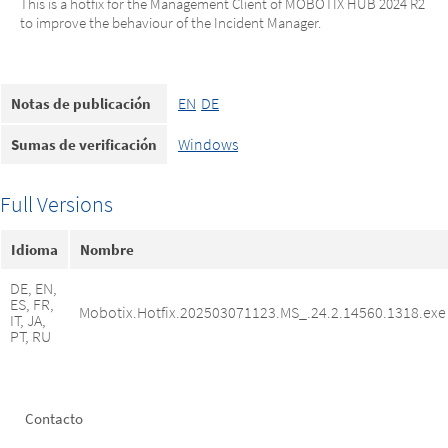
This is a hotfix for the Management Client of MOBOTIX HUB 2024 R2
to improve the behaviour of the Incident Manager.
EN
DE
Notas de publicación
Windows
Sumas de verificación
Full Versions
Idioma
Nombre
DE, EN,
ES, FR,
Mobotix.Hotfix.202503071123.MS_.24.2.14560.1318.exe
IT, JA,
PT, RU
Footer
Contacto