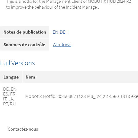
This is a hotfix for the Management Client of MOBOTIX HUB 2024 R2
to improve the behaviour of the Incident Manager.
EN
DE
Notes de publication
Windows
Sommes de contrôle
Full Versions
Langue
Nom
DE, EN,
ES, FR,
Mobotix.Hotfix.202503071123.MS_.24.2.14560.1318.ex
IT, JA,
PT, RU
Footer
Contactez-nous