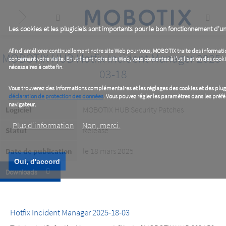
Skip
to
main
content
Les cookies et les plugiciels sont importants pour le bon fonctionnement d'un
Afin d'améliorer continuellement notre site Web pour vous, MOBOTIX traite des informa
MOBOTIX HUB Hotfix Incident Manager 2025-
concernant votre visite. En utilisant notre site Web, vous consentez à l'utilisation des cooki
nécessaires à cette fin.
03-18
Vous trouverez des informations complémentaires et les réglages des cookies et des plug
déclaration de protection des données
. Vous pouvez régler les paramètres dans les préfé
navigateur.
MOBOTIX HUB Security Patches
Logiciel
Plus d‘information
Non, merci.
Release
Statut
le 18 mars 2025
Date de publication
Oui, d'accord
Downloads
Hotfix Incident Manager 2025-18-03