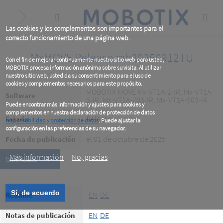
Skip
to
main
content
Las cookies y los complementos son importantes para el
correcto funcionamiento de una página web.
MxMOVE Release mb20250912TU
Con el fin de mejorar continuamente nuestro sitio web para usted,
MOBOTIX procesa información anónima sobre su visita. Al utilizar
nuestro sitio web, usted da su consentimiento para el uso de
cookies y complementos necesarios para este propósito.
MOBOTIX MOVE Mx-VT1A-2-IR, Mx-VT1A-
Software
5-IR, Mx-VT1A-203-IR, Mx-VT1A-503-IR
Puede encontrar más información y ajustes para cookies y
complementos en nuestra declaración de protección de datos
Release
Estado
responsabilidad y protección de datos
. Puede ajustar la
configuración en las preferencias de su navegador.
.
el 01 de octubre de 2025
Fecha de publicación
Más información
No, gracias
Downloads
Sí, de acuerdo
EN
DE
Readme
EN
DE
Notas de publicación