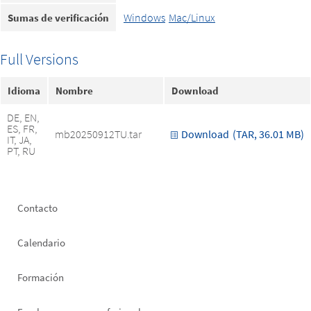
Windows
Mac/Linux
Sumas de verificación
Full Versions
Idioma
Nombre
Download
DE, EN,
ES, FR,
mb20250912TU.tar
Download
(TAR, 36.01 MB)
IT, JA,
PT, RU
Footer
Contacto
left
Calendario
Formación