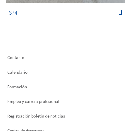
S74
Footer
Contacto
left
Calendario
Formación
Empleo y carrera profesional
Registración boletin de noticias
Centro de descargas