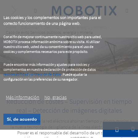
Skip
to
main
content
Las cookies y los complementos son importantes para el
correcto funcionamiento de una página web.
Breadcrumb
Home
Soluciones
Servícios públicos, energía y minería
Caso de éxito Servícios públicos, energía y minería
Con el fin de mejorar continuamente nuestro sitio web para usted,
MOBOTIX procesa información anónima sobre su visita. Al utilizar
nuestro sitio web, usted da su consentimiento para el uso de
cookies y complementos necesarios para este propósito.
Puede encontrar más información y ajustes para cookies y
complementos en nuestra declaración de protección de datos
responsabilidad y protección de datos
. Puede ajustar la
configuración en las preferencias de su navegador.
.
Más información
No, gracias
Reducción de costes – Supervisión en tiempo
real – Detección de imágenes digitales
Sí, de acuerdo
Los operadores de la red eléctrica ahorran tiempo y dinero gracias a
Laki Power
la nueva tecnología de vigilancia de la línea eléctrica aérea. Laki
Power es el responsable del desarrollo de un sistema de