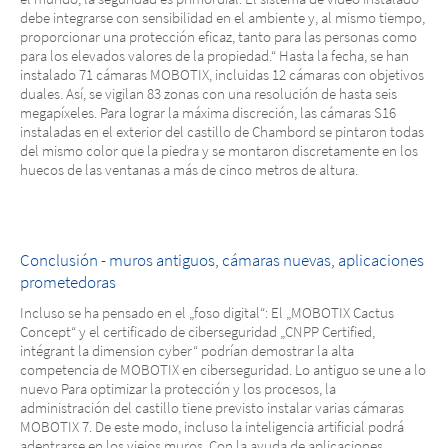
debe integrarse con sensibilidad en el ambiente y, al mismo tiempo,
proporcionar una protección eficaz, tanto para las personas como
para los elevados valores de la propiedad.“ Hasta la fecha, se han
instalado 71 cámaras MOBOTIX, incluidas 12 cámaras con objetivos
duales. Así, se vigilan 83 zonas con una resolución de hasta seis
megapíxeles. Para lograr la máxima discreción, las cámaras S16
instaladas en el exterior del castillo de Chambord se pintaron todas
del mismo color que la piedra y se montaron discretamente en los
huecos de las ventanas a más de cinco metros de altura.
Conclusión - muros antiguos, cámaras nuevas, aplicaciones
prometedoras
Incluso se ha pensado en el „foso digital“: El „MOBOTIX Cactus
Concept“ y el certificado de ciberseguridad „CNPP Certified,
intégrant la dimension cyber“ podrían demostrar la alta
competencia de MOBOTIX en ciberseguridad. Lo antiguo se une a lo
nuevo Para optimizar la protección y los procesos, la
administración del castillo tiene previsto instalar varias cámaras
MOBOTIX 7. De este modo, incluso la inteligencia artificial podrá
adentrarse en los viejos muros. Con la ayuda de aplicaciones