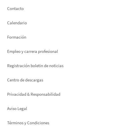
Footer
Contacto
left
Calendario
Formación
Empleo y carrera profesional
Registración boletin de noticias
Footer
Centro de descargas
right
Privacidad & Responsabilidad
Aviso Legal
Términos y Condiciones