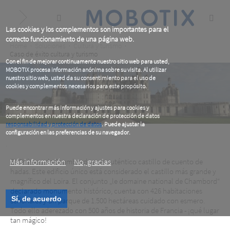
Skip
to
main
content
Las cookies y los complementos son importantes para el
correcto funcionamiento de una página web.
Breadcrumb
Home
Soluciones
Cultura y turismo
Caso de éxito cultura y turismo
Con el fin de mejorar continuamente nuestro sitio web para usted,
MOBOTIX procesa información anónima sobre su visita. Al utilizar
nuestro sitio web, usted da su consentimiento para el uso de
cookies y complementos necesarios para este propósito.
Puede encontrar más información y ajustes para cookies y
complementos en nuestra declaración de protección de datos
responsabilidad y protección de datos
. Puede ajustar la
configuración en las preferencias de su navegador.
.
Más información
El Château de Chambord es un auténtico castillo de cuento de
No, gracias
hadas. Este edificio único está considerado el castillo más grande y
magnífico del Loira. El conjunto „le domaine national de Chambord“
Le domaine national de Chambord, Francia
declarado monumento histórico, cuenta con 426 habitaciones
Sí, de acuerdo
señoriales y un parque de 1.500 hectáreas cuidado con esmero.
Todo ello aderezado con 500 años de historia de Francia - ¡qué lugar
tan mágico!