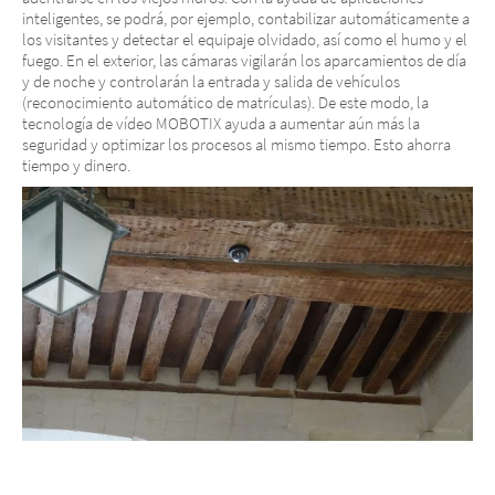
inteligentes, se podrá, por ejemplo, contabilizar automáticamente a
los visitantes y detectar el equipaje olvidado, así como el humo y el
fuego. En el exterior, las cámaras vigilarán los aparcamientos de día
y de noche y controlarán la entrada y salida de vehículos
(reconocimiento automático de matrículas). De este modo, la
tecnología de vídeo MOBOTIX ayuda a aumentar aún más la
seguridad y optimizar los procesos al mismo tiempo. Esto ahorra
tiempo y dinero.