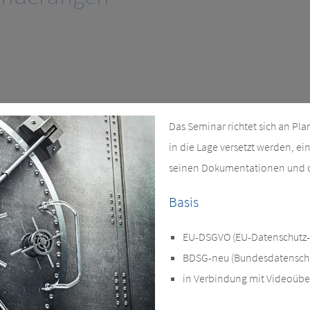
Das Seminar richtet sich an Pla
in die Lage versetzt werden, 
seinen Dokumentationen und o
Basis
EU-DSGVO (EU-Datenschutz
BDSG-neu (Bundesdatenschu
in Verbindung mit Videoüb