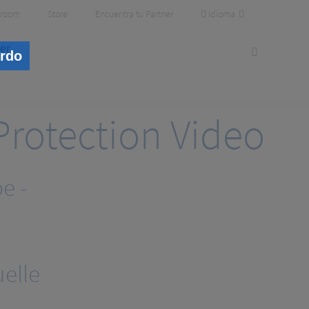
Idioma
room
Store
Encuentra tu Partner
er
erdo
Protection Video
e -
elle