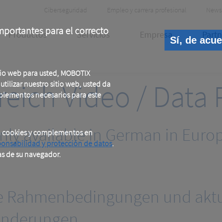
Header
Ciberseguridad
Empleo y carrera profesional
News
Meta
portantes para el correcto
Productos
Servicios
Empresa
Partn
Sí, de acu
tio web para usted, MOBOTIX
eich Video / Data 
tilizar nuestro sitio web, usted da
plementos necesarios para este
only available in German in Europ
a cookies y complementos en
ponsabilidad y protección de datos
.
as de su navegador.
he Rahmenbedingungen und aktu
änderungen