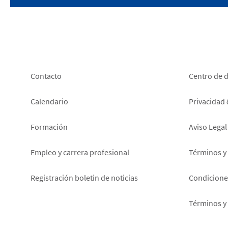
Footer
Foot
Contacto
Centro de 
left
right
Calendario
Privacidad
Formación
Aviso Legal
Empleo y carrera profesional
Términos y
Registración boletin de noticias
Condiciones
Términos y