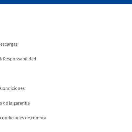
er
descargas
 & Responsabilidad
 Condiciones
 de la garantía
 condiciones de compra