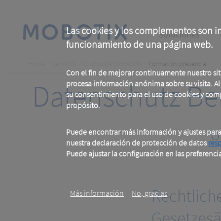
Skip
to
main
Main
content
Las cookies y los complementos son im
Soluciones
funcionamiento de una página web.
navigation
Breadcrumb
Home
Servicios
Cursos de formación
Formación presencial
Con el fin de mejorar continuamente nuestro si
Datenschutz Ber
procesa información anónima sobre su visita. Al u
su consentimiento para el uso de cookies y com
propósito.
- 
Puede encontrar más información y ajustes par
nuestra declaración de protección de datos
res
Puede ajustar la configuración en las preferenci
.
Rechtlic
Más información
No, gracias
Gesetzes