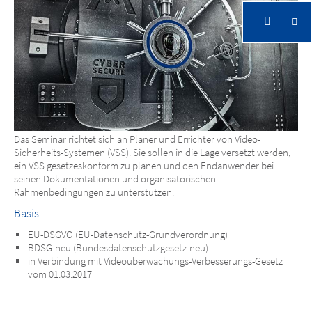
Das Seminar richtet sich an Planer und Errichter von Video-
Sicherheits-Systemen (VSS). Sie sollen in die Lage versetzt werden,
ein VSS gesetzeskonform zu planen und den Endanwender bei
seinen Dokumentationen und organisatorischen
Rahmenbedingungen zu unterstützen.
Basis
EU-DSGVO (EU-Datenschutz-Grundverordnung)
BDSG-neu (Bundesdatenschutzgesetz-neu)
in Verbindung mit Videoüberwachungs-Verbesserungs-Gesetz
vom 01.03.2017