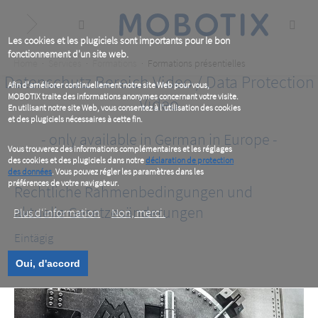
Skip
to
main
content
Les cookies et les plugiciels sont importants pour le bon
fonctionnement d'un site web.
Breadcrumb
Home
Services
Formations
Formations présentielles
Datenschutz Bereich Video / Data Protection
Afin d'améliorer continuellement notre site Web pour vous,
MOBOTIX traite des informations anonymes concernant votre visite.
Video
En utilisant notre site Web, vous consentez à l'utilisation des cookies
et des plugiciels nécessaires à cette fin.
- only available in German in Europe -
Vous trouverez des informations complémentaires et les réglages
des cookies et des plugiciels dans notre
déclaration de protection
des données
. Vous pouvez régler les paramètres dans les
préférences de votre navigateur.
Rechtliche Rahmenbedingungen und
aktuelle Gesetzesänderungen
Plus d‘information
Non, merci.
Eintägig
Oui, d'accord