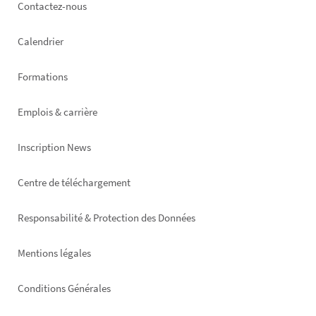
Footer
Contactez-nous
left
Calendrier
Formations
Emplois & carrière
Inscription News
Footer
Centre de téléchargement
right
Responsabilité & Protection des Données
Mentions légales
Conditions Générales