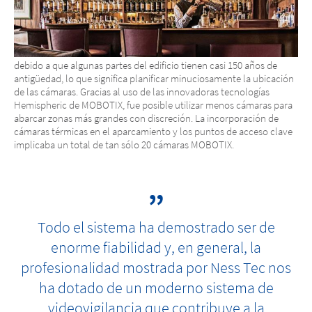
debido a que algunas partes del edificio tienen casi 150 años de
antigüedad, lo que significa planificar minuciosamente la ubicación
de las cámaras. Gracias al uso de las innovadoras tecnologías
Hemispheric de MOBOTIX, fue posible utilizar menos cámaras para
abarcar zonas más grandes con discreción. La incorporación de
cámaras térmicas en el aparcamiento y los puntos de acceso clave
implicaba un total de tan sólo 20 cámaras MOBOTIX.
Todo el sistema ha demostrado ser de
enorme fiabilidad y, en general, la
profesionalidad mostrada por Ness Tec nos
ha dotado de un moderno sistema de
videovigilancia que contribuye a la