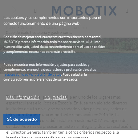
Skip
to
main
content
Las cookies y los complementos son importantes para el
correcto funcionamiento de una página web.
Breadcrumb
Home
Soluciones
Hostelería y gastronomía
Caso de éxito hostelería y gastronomía
Con el fin de mejorar continuamente nuestro sitio web para usted,
MOBOTIX procesa información anónima sobre su visita. Al utilizar
nuestro sitio web, usted da su consentimiento para el uso de cookies
y complementos necesarios para este propósito.
Puede encontrar más información y ajustes para cookies y
complementos en nuestra declaración de protección de datos
responsabilidad y protección de datos
. Puede ajustar la
configuración en las preferencias de su navegador.
.
Más información
The Torridon Hotel and Inn se halla en uno de los lugares más
No, gracias
espectaculares e idílicos de Escocia. En él se han alojado diversos
invitados de alto nivel y se han rodado varias películas y series de
televisión. Durante una importante renovación en 2015-16, la
Sí, de acuerdo
dirección ejecutiva decidió instalar un sistema CCTV analógico de
calidad. Además de precisar un sistema integral y de alta resolución,
el Director General también tenía otros criterios respecto a la
instalación y el aspecto físico de las cámaras