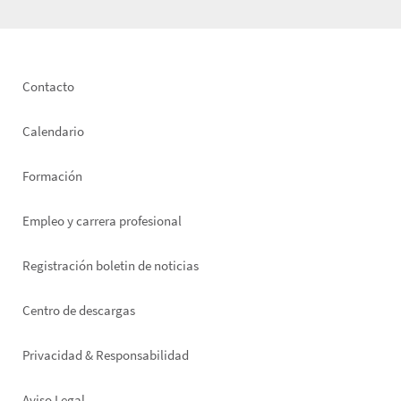
Footer
Contacto
left
Calendario
Formación
Empleo y carrera profesional
Registración boletin de noticias
Footer
Centro de descargas
right
Privacidad & Responsabilidad
Aviso Legal