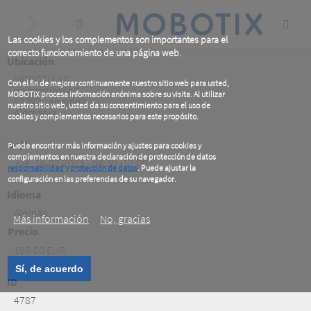
Skip
to
main
content
Las cookies y los complementos son importantes para el
correcto funcionamiento de una página web.
Ubicación
MOBOTIX AG
Con el fin de mejorar continuamente nuestro sitio web para usted,
Kaiserstrasse 1
MOBOTIX procesa información anónima sobre su visita. Al utilizar
67722
Langmeil
nuestro sitio web, usted da su consentimiento para el uso de
Alemania
cookies y complementos necesarios para este propósito.
De/A
Puede encontrar más información y ajustes para cookies y
complementos en nuestra declaración de protección de datos
Jue, 16.02.2023 - 08:30 -17:00
responsabilidad y protección de datos
. Puede ajustar la
configuración en las preferencias de su navegador.
.
Idioma
Alemán
Más información
No, gracias
Precio
199.00 EUR
Sí, de acuerdo
ID
4787