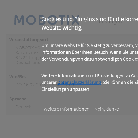
Skip
to
main
Main
content
Cookies und Plug-ins sind für die korr
Lösungen
Website wichtig.
navigation
Veranstaltungsort
Um unsere Website für Sie stetig zu verbessern,
MOBOTIX AG
Informationen über Ihren Besuch. Wenn Sie uns
Kaiserstrasse 1
67722
Langmeil
der Verwendung von dazu notwendigen Cookies 
Deutschland
Weitere Informationen und Einstellungen zu Cook
Von/Bis
unserer
Datenschutzerklärung
. Sie können die E
DO, 16.02.2023 - 08:30 -17:00
Einstellungen anpassen.
Sprache
Deutsch
Weitere Informationen
Nein, danke