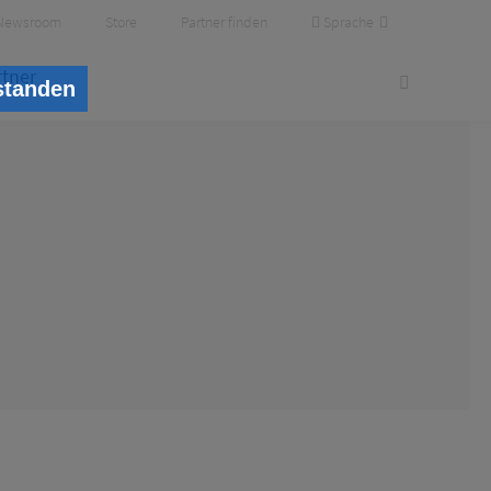
Sprache
Newsroom
Store
Partner finden
rtner
standen