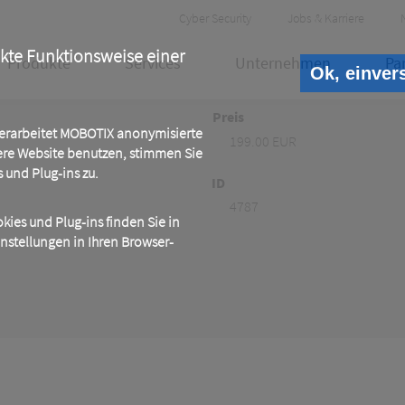
Header
Cyber Security
Jobs & Karriere
Meta
ekte Funktionsweise einer
Produkte
Services
Unternehmen
Pa
Ok, einver
Preis
 verarbeitet MOBOTIX anonymisierte
199.00 EUR
ere Website benutzen, stimmen Sie
und Plug-ins zu.
ID
4787
ies und Plug-ins finden Sie in
instellungen in Ihren Browser-