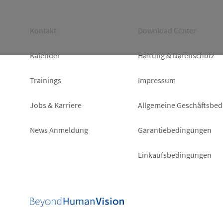
Footer
Footer
Kontakt
Download Center
left
right
Kalender
Haftung & Datenschutz
Trainings
Impressum
Jobs & Karriere
Allgemeine Geschäftsbe
News Anmeldung
Garantiebedingungen
Einkaufsbedingungen