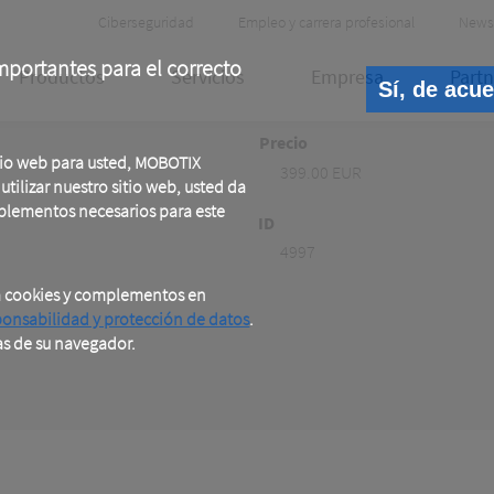
Header
Ciberseguridad
Empleo y carrera profesional
News
Meta
portantes para el correcto
Productos
Servicios
Empresa
Partn
Sí, de acu
Precio
tio web para usted, MOBOTIX
399.00 EUR
tilizar nuestro sitio web, usted da
plementos necesarios para este
ID
4997
a cookies y complementos en
ponsabilidad y protección de datos
.
as de su navegador.