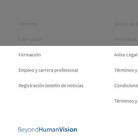
Footer
Foot
Contacto
Centro de 
left
right
Calendario
Privacidad
Formación
Aviso Legal
Empleo y carrera profesional
Términos y
Registración boletin de noticias
Condiciones
Términos y