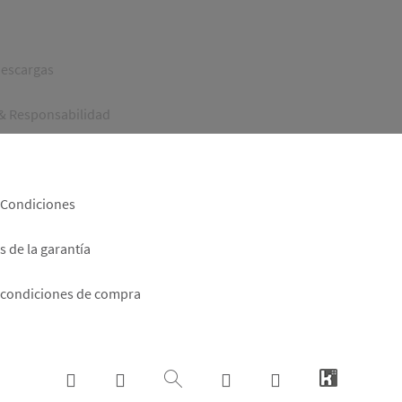
er
descargas
 & Responsabilidad
 Condiciones
 de la garantía
 condiciones de compra