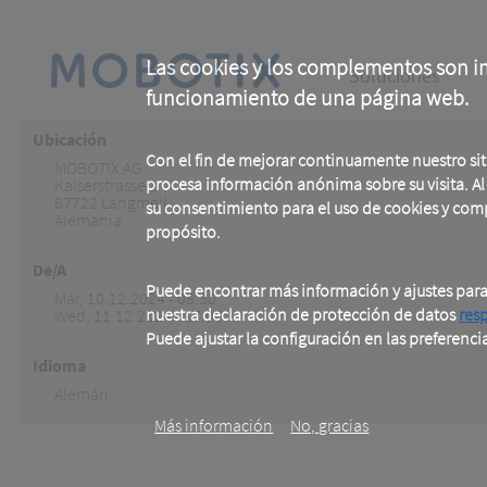
Skip
to
main
Main
content
Las cookies y los complementos son im
Soluciones
funcionamiento de una página web.
navigation
Ubicación
Con el fin de mejorar continuamente nuestro si
MOBOTIX AG
procesa información anónima sobre su visita. Al u
Kaiserstrasse 1
67722
Langmeil
su consentimiento para el uso de cookies y com
Alemania
propósito.
De/A
Puede encontrar más información y ajustes par
Mar, 10.12.2024 - 08:30
nuestra declaración de protección de datos
res
Wed, 11.12.2024 - 17:00
Puede ajustar la configuración en las preferenci
.
Idioma
Alemán
Más información
No, gracias