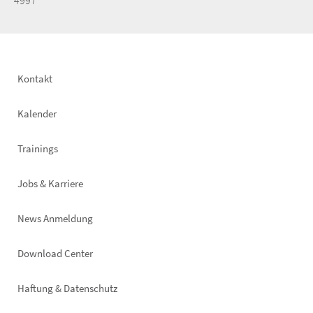
4997
Footer
Kontakt
left
Kalender
Trainings
Jobs & Karriere
News Anmeldung
Footer
Download Center
right
Haftung & Datenschutz