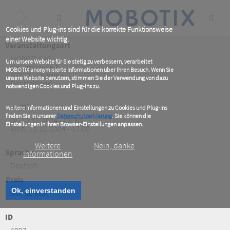
Skip
to
main
content
Cookies und Plug-ins sind für die korrekte Funktionsweise
einer Website wichtig.
Veranstaltungsort
MOBOTIX AG
Um unsere Website für Sie stetig zu verbessern, verarbeitet
Kaiserstrasse 1
MOBOTIX anonymisierte Informationen über Ihren Besuch. Wenn Sie
67722
Langmeil
unsere Website benutzen, stimmen Sie der Verwendung von dazu
Deutschland
notwendigen Cookies und Plug-ins zu.
Von/Bis
Weitere Informationen und Einstellungen zu Cookies und Plug-ins
finden Sie in unserer
Datenschutzerklärung
. Sie können die
DI, 10.12.2024 - 08:30
Einstellungen in Ihren Browser-Einstellungen anpassen.
Wed, 11.12.2024 - 17:00
Weitere
Nein, danke
Sprache
Informationen
Deutsch
Preis
Ok, einverstanden
399.00 EUR
ID