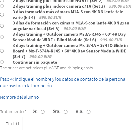
2 days training plus indoor camera v71 (Set 2)
599.00 EUR
2 days training plus indoor camera c71A (Set 3)
599.00 EUR
3 días formación más cámara M1A-S con 4K DN lente tele
vario (kit 4)
999.00 EUR
3 días de formación con cámara M1A-S con lente 4K DN gran
angular varifocal (Set 5)
999.00 EUR
3 days training + Outdoor camera M73A-RJ45 + 60° 4K Day
Sensor Module WIDE + Blind Module (Set 6)
999.00 EUR
3 days training + Outdoor camera Mx-S74A + S74 IO Slide in
Board + Mx-F-S74A-RJ45 + 60° 4K Day Sensor Module WIDE
(Set 7)
999.00 EUR
Continuar sin paquete
The prices are net prices plus VAT and shipping costs
Paso 4: Indique el nombre y los datos de contacto de la persona
que asistirá a la formación
Nombre del alumno
Sr.
Sra.
n.a.
Tratamiento *
Título