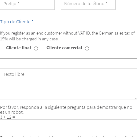
del
alumno
Tipo de Cliente *
If you register as an end customer without VAT ID, the German sales tax of
19% will be charged in any case.
Cliente final
Cliente comercial
Tipo
de
Cliente
Texto
libre
Por favor, responda a la siguiente pregunta para demostrar que no
es un robot.
3 + 12 =