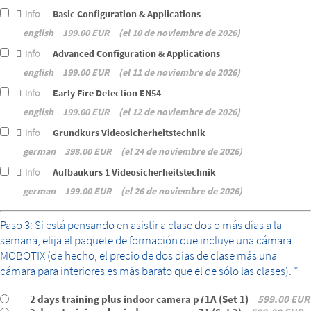
Info
Basic Configuration & Applications
english
199.00 EUR
el 10 de noviembre de 2026
Info
Advanced Configuration & Applications
english
199.00 EUR
el 11 de noviembre de 2026
Info
Early Fire Detection EN54
english
199.00 EUR
el 12 de noviembre de 2026
Info
Grundkurs Videosicherheitstechnik
german
398.00 EUR
el 24 de noviembre de 2026
Info
Aufbaukurs 1 Videosicherheitstechnik
german
199.00 EUR
el 26 de noviembre de 2026
bundle
Paso 3: Si está pensando en asistir a clase dos o más días a la
semana, elija el paquete de formación que incluye una cámara
MOBOTIX (de hecho, el precio de dos días de clase más una
cámara para interiores es más barato que el de sólo las clases). *
2 days training plus indoor camera p71A (Set 1)
599.00 EUR