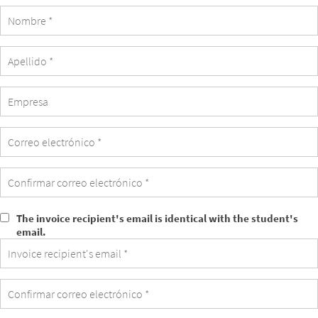
Empresa
The invoice recipient's email is identical with the student's
The
email.
invoice
recipient's
email
is
identical
with