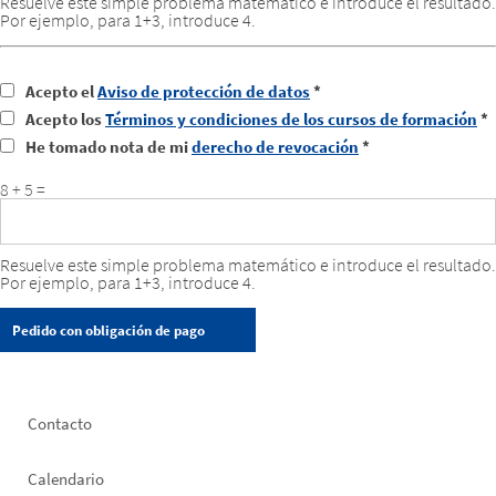
Resuelve este simple problema matemático e introduce el resultado.
Por ejemplo, para 1+3, introduce 4.
Acepto el
Aviso de protección de datos
*
Acepto los
Términos y condiciones de los cursos de formación
*
He tomado nota de mi
derecho de revocación
*
8 + 5 =
Resuelve este simple problema matemático e introduce el resultado.
Por ejemplo, para 1+3, introduce 4.
Footer
Contacto
left
Calendario