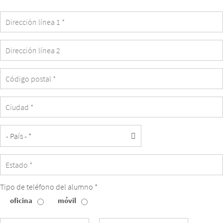
the
student's
email.
Tipo de teléfono del alumno *
oficina
móvil
Tipo
de
teléfono