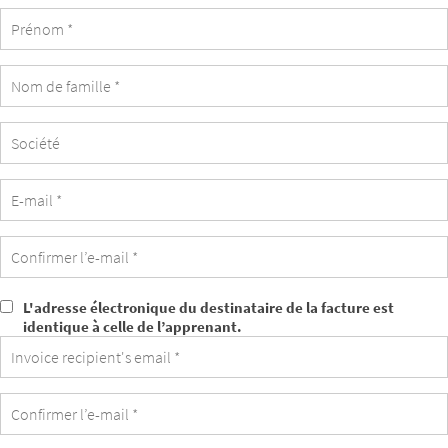
Société
L'adresse électronique du destinataire de la facture est
L'adresse
identique à celle de l’apprenant.
électronique
du
destinataire
de
la
facture