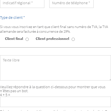
de
l’apprenant
Type de client *
Si vous vous inscrivez en tant que client final sans numéro de TVA, la TVA
allemande sera facturée à concurrence de 19%.
Client final
Client professionnel
Type
de
client
Texte
libre
Veuillez répondre à la question ci-dessous pour montrer que vous
n'êtes pas un bot.
4 + 5 =