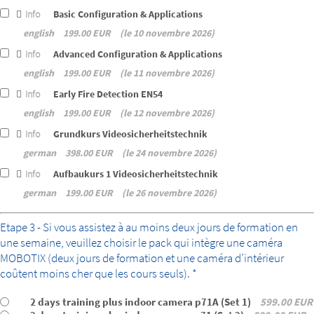
Info
Basic Configuration & Applications
english
199.00 EUR
le 10 novembre 2026
Info
Advanced Configuration & Applications
english
199.00 EUR
le 11 novembre 2026
Info
Early Fire Detection EN54
english
199.00 EUR
le 12 novembre 2026
Info
Grundkurs Videosicherheitstechnik
german
398.00 EUR
le 24 novembre 2026
Info
Aufbaukurs 1 Videosicherheitstechnik
german
199.00 EUR
le 26 novembre 2026
bundle
Etape 3 - Si vous assistez à au moins deux jours de formation en
une semaine, veuillez choisir le pack qui intègre une caméra
MOBOTIX (deux jours de formation et une caméra d’intérieur
coûtent moins cher que les cours seuls). *
2 days training plus indoor camera p71A (Set 1)
599.00 EUR