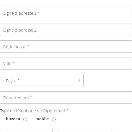
est
identique
à
celle
de
l’apprenant.
Type de téléphone de l’apprenant *
bureau
mobile
Type
de
téléphone