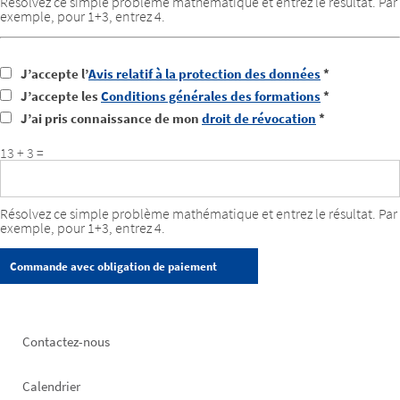
Résolvez ce simple problème mathématique et entrez le résultat. Par
exemple, pour 1+3, entrez 4.
J’accepte l’
Avis relatif à la protection des données
*
J’accepte les
Conditions générales des formations
*
J’ai pris connaissance de mon
droit de révocation
*
13 + 3 =
Résolvez ce simple problème mathématique et entrez le résultat. Par
exemple, pour 1+3, entrez 4.
Footer
Contactez-nous
left
Calendrier